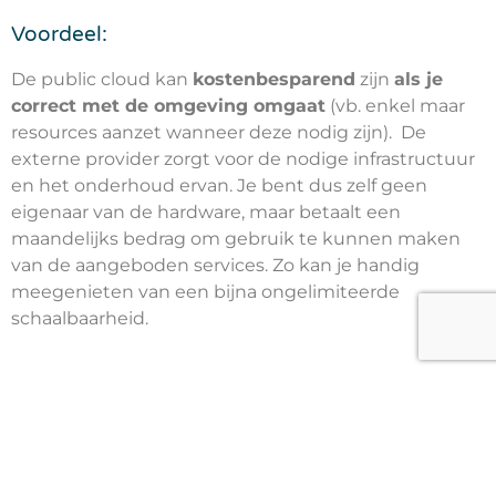
Voordeel:
De public cloud kan
kostenbesparend
zijn
als je
correct met de omgeving omgaat
(vb. enkel maar
resources aanzet wanneer deze nodig zijn). De
externe provider zorgt voor de nodige infrastructuur
en het onderhoud ervan. Je bent dus zelf geen
eigenaar van de hardware, maar betaalt een
maandelijks bedrag om gebruik te kunnen maken
van de aangeboden services. Zo kan je handig
meegenieten van een bijna ongelimiteerde
schaalbaarheid.
Nadeel:
De provider kan bepaalde
voorwaarden
stellen, waar
je als
gebruiker geen enkele invloed op hebt
.
Daarnaast heb je slechts
beperkte controle
over