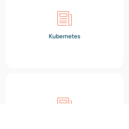
Download
containerclusters makkelijker dan ooit.
bewaken en upgraden van jouw
automatisatie. Zo maken we het beheren,
Kubernetes
Kies voor schaalbaarheid, efficiëntie &
Whitepaper
Download
bespaart je héél wat kosten én complexiteit
hosted backup repository te brengen. Dit
en kies ervoor om back-ups offsite naar een
Remote Backup Target
Ontdek onze Remote Backup Target oplossing