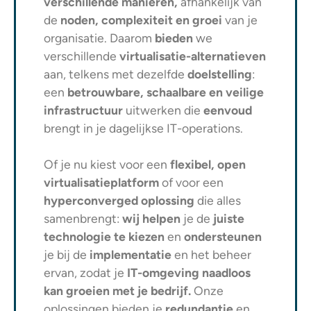
verschillende manieren,
afhankelijk van
de
noden, complexiteit en groei
van je
organisatie. Daarom
bieden
we
verschillende
virtualisatie-alternatieven
aan, telkens met dezelfde
doelstelling
:
een
betrouwbare, schaalbare en veilige
infrastructuur
uitwerken die
eenvoud
brengt in je dagelijkse IT-operations.
Of je nu kiest voor een
flexibel, open
virtualisatieplatform
of voor een
hyperconverged oplossing
die alles
samenbrengt:
wij helpen
je de
juiste
technologie te kiezen
en
ondersteunen
je bij de
implementatie
en het beheer
ervan, zodat je
IT-omgeving naadloos
kan groeien met je bedrijf.
Onze
oplossingen bieden je
redundantie
en