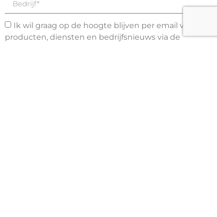
Ik wil graag op de hoogte blijven per email van
producten, diensten en bedrijfsnieuws via de
nieuwsbrief.
Ik ga akkoord dat Core ICT de ingediende
persoonlijke gegevens kan opslaan en verwerken om
de gevraagde inhoud te verstrekken. Bekijk ons
privacybeleid
voor meer informatie.
Download
IT-partner
Infrastructuur & Next Gen IT
Server
Storage
Hyperconverged
Dataprotectie