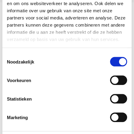
en om ons websiteverkeer te analyseren. Ook delen we
informatie over uw gebruik van onze site met onze
partners voor social media, adverteren en analyse. Deze
partners kunnen deze gegevens combineren met andere
Core ICT's NPS
informatie die u aan ze heeft verstrekt of die ze hebben
verzameld op basis van uw gebruik van hun services.
Bij Core ICT streven we voortdurend naar het
Toestemmingsselectie
leveren van kwalitatieve services en oplossingen
Noodzakelijk
op maat van onze klanten. We verzamelen daarom
regelmatig feedback om onze prestaties te meten
Voorkeuren
aan de hand van de
Net Promoter Score (NPS)
.
Op de afbeelding hiernaast ziet u ons NPS
Statistieken
resultaat van 88 (17/03/’25)! De vraag wordt in het
begin van elk kalenderjaar uitgestuurd naar al onze
Marketing
klanten en het resultaat is momenteel gebaseerd
op een
20% response rate
. Ondanks dat deze
enquête anoniem is, liet
26% zijn/haar naam