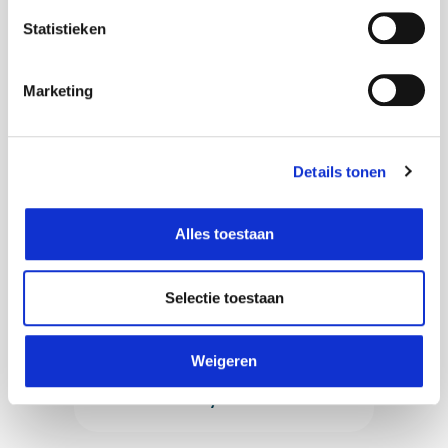
Statistieken
Marketing
Core ICT
Solutions
Details tonen
Alles toestaan
Selectie toestaan
Weigeren
Powered
by AXI