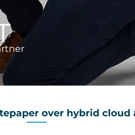
T
artner
tepaper over hybrid cloud