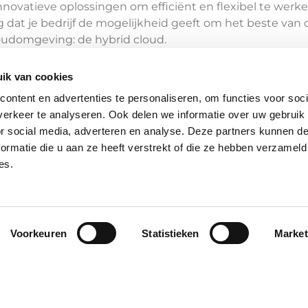
nnovatieve oplossingen om efficiënt en flexibel te werke
 dat je bedrijf de mogelijkheid geeft om het beste van o
loudomgeving: de hybrid cloud.
 cloud computing, hybrid cloud en de interessante voord
ik van cookies
or een efficiënte hybrid cloud strategie.
ontent en advertenties te personaliseren, om functies voor soci
erkeer te analyseren. Ook delen we informatie over uw gebruik
or social media, adverteren en analyse. Deze partners kunnen 
ormatie die u aan ze heeft verstrekt of die ze hebben verzameld
es.
Voorkeuren
Statistieken
Market