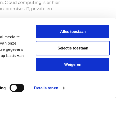
n. Cloud computing is er hier
n-premises IT, private en
elen voor je bedrijf. We
Alles toestaan
al media te
 van onze
Selectie toestaan
deze gegevens
 op basis van
Weigeren
ing
Details tonen