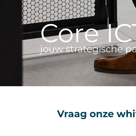
Core IC
jouw strategische p
Vraag onze whi