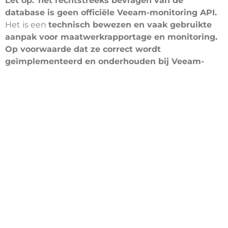
Let op:
het rechtstreeks bevragen van de
database is geen officiële Veeam-monitoring API.
Het is een
technisch bewezen en vaak gebruikte
aanpak voor maatwerkrapportage en monitoring.
Op voorwaarde dat ze correct wordt
geïmplementeerd en onderhouden bij Veeam-
updates.
Effect op de dagelijkse
werking
Na implementatie van de nieuwe sensoren
verschuift monitoring van handmatig controleren
naar
exception-based monitoring.
Dit brengt
verschillende veranderingen met zich mee:
alleen foutmeldingen vereisen actie.