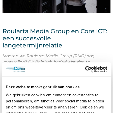
Roularta Media Group en Core ICT:
een succesvolle
langetermijnrelatie
Moeten we Roularta Media Group (RMG) nog
voorstellen? Dit Belgisch bedrijf wist zich te
ontpoppen tot dé multimediagroep van ons land.
Zoiets kan natuurlijk enkel met een degelijke IT-
infrastructuur als solide basis. Bart Lowagie,
verantwoordelijk voor infrastructuur & operations,
Deze website maakt gebruik van cookies
vertelt hoe het bedrijf daarvoor de krachten bundelt
We gebruiken cookies om content en advertenties te
met Core ICT.
personaliseren, om functies voor social media te bieden
en om ons websiteverkeer te analyseren. Ook delen we