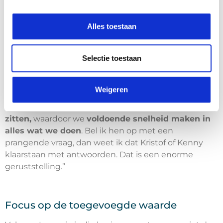
laatste nog niet bestond. Beide heren waren
werkzaam bij een ander technologiebedrijf. “Eigenlijk
Alles toestaan
hebben we met RMG de mensen achter Core ICT
blindelings gevolgd”, licht Lowagie toe.
Selectie toestaan
“Simpelweg omdat we hen blindelings vertrouwen.
Doorheen de jaren hebben we gemerkt dat zij niet
alleen business inzicht bezitten, maar vooral heel
Weigeren
goed begrijpen wat een goede IT-infrastructuur
inhoudt.
Dat maakt dat we
steeds op dezelfde lijn
zitten,
waardoor we
voldoende snelheid maken in
alles wat we doen
. Bel ik hen op met een
prangende vraag, dan weet ik dat Kristof of Kenny
klaarstaan met antwoorden. Dat is een enorme
geruststelling.”
Focus op de toegevoegde waarde