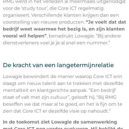
RMG werd in het verleden al meermaals uitgenodigd
voor de ‘study tour’, die Core ICT regelmatig
organiseert. Verschillende klanten krijgen dan een
voorstelling van nieuwe producten.
“Je voelt dat dat
bedrijf weet waarmee het bezig is, en zijn klanten
vooral wil helpen”
, benadrukt Lowagie. “Bij andere
dienstverleners voel je je al snel een nummer.”
De kracht van een langetermijnrelatie
Lowagie bewondert de manier waarop Core ICT erin
slaagt om nieuw talent aan te trekken met dezelfde
mentaliteit en klantgerichte aanpak. “Een bedrijf
staat of valt met zijn cultuur”, gelooft hij. “Bij RMG
beseffen we dat maar al te goed, en het is fijn om te
zien dat Core ICT er dezelfde visie op nahoudt.”
In de toekomst ziet Lowagie de samenwerking
met Core ICT nog verder evolueren. Hij bekijkt de