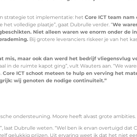
n strategie tot implementatie: het
Core ICT team nam d
e het volledige plaatje”, gaat Dubrulle verder. “
We waren
ngbeschikten. Niet alleen waren we enorm onder de i
verademing.
Bij grotere leveranciers riskeer je van het 
t mis, maar ook dan werd het bedrijf vliegensvlug v
l in de ruimte kapot ging”, vult Wauters aan. “We ware
n.
Core ICT schoot meteen te hulp en verving het mat
grijk: wij genoten de nodige continuïteit.”
ische ondersteuning. Moore heeft alvast grote ambities.
”, laat Dubrulle weten. “Wel ben ik ervan overtuigd dat C
lf gelukkig prijzen. Uit ervaring weet ik dat het niet e