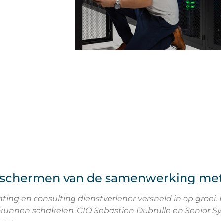
 de schermen van de samenwerking me
ng en consulting dienstverlener versneld in op groei. D
 kunnen schakelen. CIO Sebastien Dubrulle en Senior S