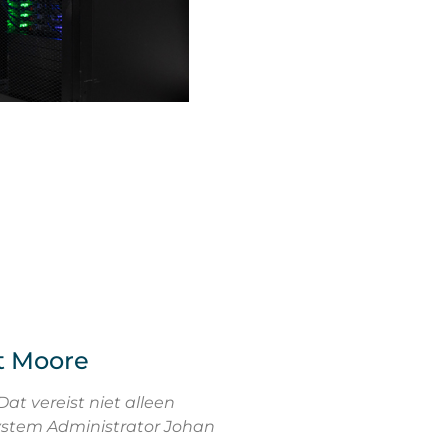
t Moore
at vereist niet alleen
ystem Administrator Johan