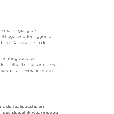
le maakt graag de
veel hoger zouden liggen dan
tijen. Daarnaast zijn de
 richting van een
 snelheid en efficiëntie van
x voor als leverancier van
s de realistische en
n dus duidelijk waarmee ze