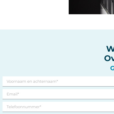
W
Ov
G