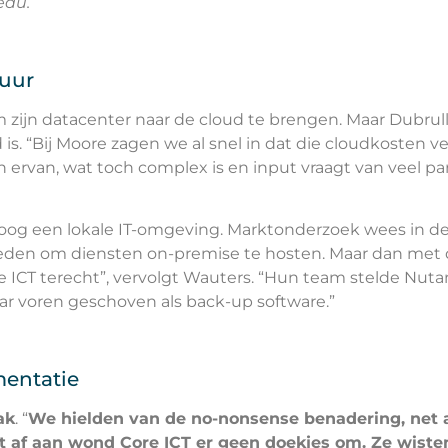
eau.
tuur
zijn datacenter naar de cloud te brengen. Maar Dubrul
is. “Bij Moore zagen we al snel in dat die cloudkosten 
ten ervan, wat toch complex is en input vraagt van veel par
rwoog een lokale IT-omgeving. Marktonderzoek wees in de
eden om diensten on-premise te hosten. Maar dan met de
 ICT terecht”, vervolgt Wauters. “Hun team stelde Nutani
r voren geschoven als back-up software.”
mentatie
ak
. “
We hielden van de no-nonsense benadering, net al
 af aan wond Core ICT er geen doekjes om. Ze wiste