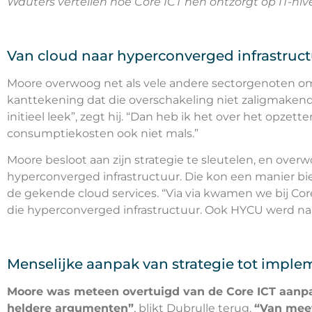
Wauters vertellen hoe Core ICT hen ontzorgt op IT-niv
Van cloud naar hyperconverged infrastruc
Moore overwoog net als vele andere sectorgenoten om 
kanttekening dat die overschakeling niet zaligmakend 
initieel leek”, zegt hij. “Dan heb ik het over het opzet
consumptiekosten ook niet mals.”
Moore besloot aan zijn strategie te sleutelen, en ove
hyperconverged infrastructuur. Die kon een manier bi
de gekende cloud services. “Via via kwamen we bij Core
die hyperconverged infrastructuur. Ook HYCU werd naa
Menselijke aanpak van strategie tot imple
Moore was meteen overtuigd van de Core ICT aanp
heldere argumenten”
, blikt Dubrulle terug.
“Van meet