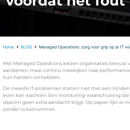
voordat het fout
Home
BLOG
Managed Operations: zorg voor grip op je IT voo
Met Managed Operations kiezen organisaties bewust v
aandienen, maar continu meekijken naar performance, 
hun handen vol hebben.
De meeste IT-problemen starten niet met een incident
even kan wachten. Een monitoring-waarschuwing die “w
daarom geen extra aandacht krijgt. Op papier lijkt er ni
zonder ticketnummer.