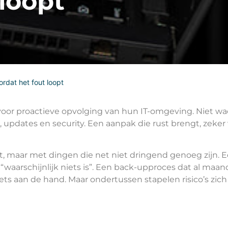
 loopt
rdat het fout loopt
oor proactieve opvolging van hun IT-omgeving. Niet wac
updates en security. Een aanpak die rust brengt, zeker
, maar met dingen die net niet dringend genoeg zijn. E
aarschijnlijk niets is”. Een back-upproces dat al maa
ets aan de hand. Maar ondertussen stapelen risico’s zich 