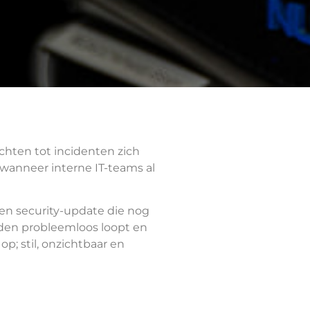
hten tot incidenten zich
 wanneer interne IT-teams al
en security-update die nog
nden probleemloos loopt en
op; stil, onzichtbaar en