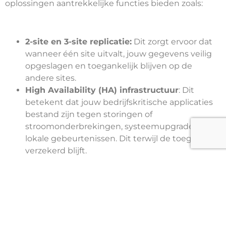
oplossingen aantrekkelijke functies bieden zoals:
2-site en 3-site replicatie:
Dit zorgt ervoor dat
wanneer één site uitvalt, jouw gegevens veilig
opgeslagen en toegankelijk blijven op de
andere sites.
High Availability (HA) infrastructuur
: Dit
betekent dat jouw bedrijfskritische applicaties
bestand zijn tegen storingen of
stroomonderbrekingen, systeemupgrades en
lokale gebeurtenissen. Dit terwijl de toegang
verzekerd blijft.
Verbeterde High Availability:
Deze eigenschap
zorgt ervoor dat je RPO (Recovery Point
Objective) en RTO (Recovery Time Objective)
hetzelfde blijft ongeacht op welke vendor, cloud
of platform je beroep doet.
Immutable copies:
Dankzij deze feature