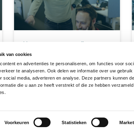
Hoe op een eenvoudige
manier DR implementeren met
ik van cookies
Nutanix Metro Availability –
ontent en advertenties te personaliseren, om functies voor soci
Technical Fact
erkeer te analyseren. Ook delen we informatie over uw gebruik
or social media, adverteren en analyse. Deze partners kunnen 
Ontdek hoe je op een eenvoudige manier
ormatie die u aan ze heeft verstrekt of die ze hebben verzameld
Disaster Recovery implementeert met Nutanix
es.
Metro Availability. Aan de hand van een
praktijkvoorbeeld tonen onze engineers hoe je
met minimale complexiteit toch maximale
beschikbaarheid en gemoedsrust bereikt
dankzij synchrone replicatie en automatische
Voorkeuren
Statistieken
Market
failover.