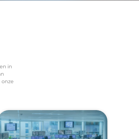
en in
an
n onze