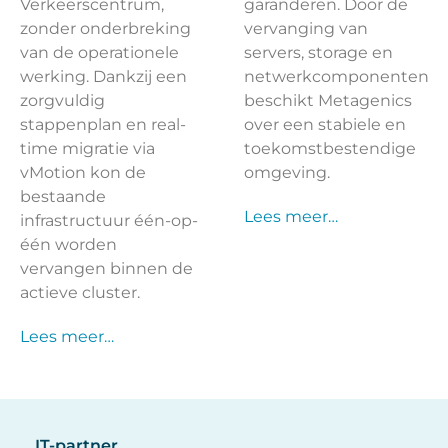
Verkeerscentrum,
garanderen. Door de
zonder onderbreking
vervanging van
van de operationele
servers, storage en
werking. Dankzij een
netwerkcomponenten
zorgvuldig
beschikt Metagenics
stappenplan en real-
over een stabiele en
time migratie via
toekomstbestendige
vMotion kon de
omgeving.
bestaande
Lees meer…
infrastructuur één-op-
één worden
vervangen binnen de
actieve cluster.
Lees meer…
IT-partner