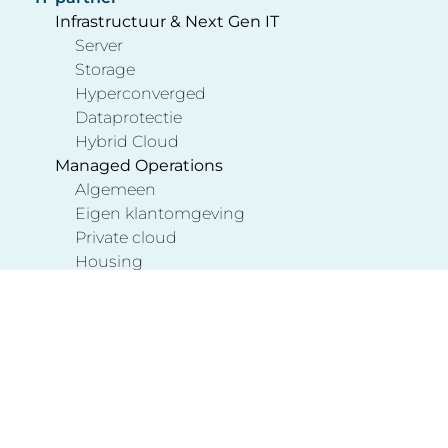
Infrastructuur & Next Gen IT
Server
Storage
Hyperconverged
Dataprotectie
Hybrid Cloud
Managed Operations
Algemeen
Eigen klantomgeving
Private cloud
Housing
Solutions
Kubernetes in a box
Remote Backup Target
Veeam SureBackup
Integrated Virtual Platform
Core ICT NV, powered by AXI