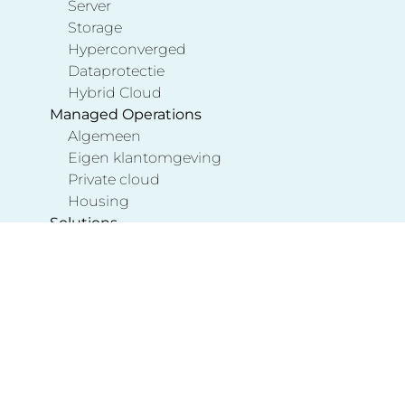
Server
Storage
Hyperconverged
Dataprotectie
Hybrid Cloud
Managed Operations
Algemeen
Eigen klantomgeving
Private cloud
Housing
Solutions
Kubernetes in a box
Remote Backup Target
Veeam SureBackup
Integrated Virtual Platform
Core ICT NV, powered by AXI
VITO ICT Infrastructuur 2023