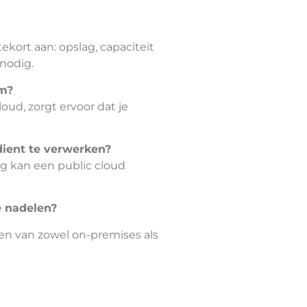
kort aan: opslag, capaciteit
 nodig.
em?
oud, zorgt ervoor dat je
dient te verwerken?
ng kan een public cloud
de nadelen?
en van zowel on-premises als