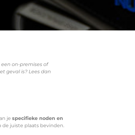
l een on-premises of
het geval is? Lees dan
an je
specifieke noden en
de juiste plaats bevinden.