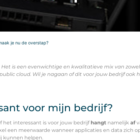
 maak je nu de overstap?
g. Het is een evenwichtige en kwalitatieve mix van zowe
ublic cloud. Wil je nagaan of dit voor jouw bedrijf ook 
sant voor mijn bedrijf?
 het interessant is voor jouw bedrijf
hangt
namelijk
af
v
l een meerwaarde wanneer applicaties en data zich op 
bij kunnen helpen.