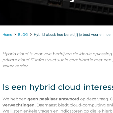
Home
BLOG
Hybrid cloud: hoe bereid jij je best voor en hoe
Hybrid cloud is voor vele bedrijven de ideale oplossin
private cloud IT infrastructuur in combinatie met een p
zeker verder.
Is een hybrid cloud interes
We hebben
geen pasklaar antwoord
op deze vraag. Of
verwachtingen.
Daarnaast biedt cloud-computing enke
We lijsten enkele vragen en indicatoren op die je hier