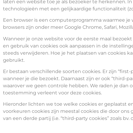
laten een website toe je als bezoeker te herkennen. I
technologieën met een gelijkaardige functionaliteit (zo
Een browser is een computerprogramma waarmee je we
browsers zijn onder meer Google Chrome, Safari, Mozilla
Wanneer je onze website voor de eerste maal bezoekt 
en gebruik van cookies ook aanpassen in de instelling
steeds verwijderen. Hoe je het plaatsen van cookies k
gebruikt.
Er bestaan verschillende soorten cookies. Er zijn “firs
wanneer je die bezoekt. Daarnaast zijn er ook “third-p
waarover we geen controle hebben. We raden je dan ook
toestemming verleent voor deze cookies.
Hieronder lichten we toe welke cookies er geplaatst
voorkeuren cookies zijn meestal cookies die door ons ge
van een derde partij (i.e. “third-party cookies” zoals bv