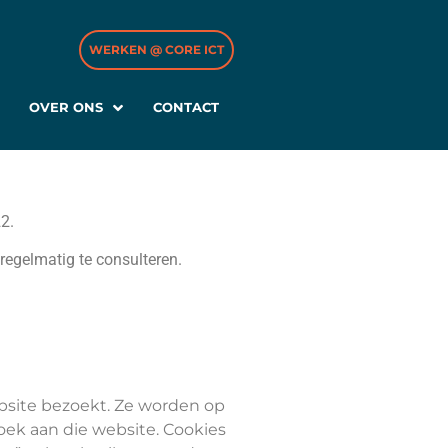
WERKEN @ CORE ICT
OVER ONS
CONTACT
2.
regelmatig te consulteren.
bsite bezoekt. Ze worden op
zoek aan die website. Cookies