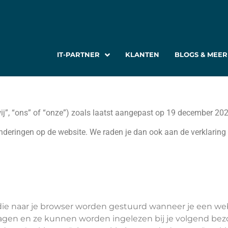
IT-PARTNER
KLANTEN
BLOGS & MEER
wij”, “ons” of “onze”) zoals laatst aangepast op 19 december 202
deringen op de website. We raden je dan ook aan de verklaring 
 die naar je browser worden gestuurd wanneer je een we
eslagen en ze kunnen worden ingelezen bij je volgend be