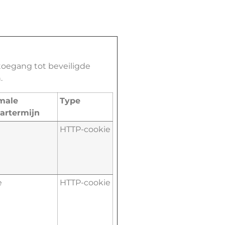
toegang tot beveiligde
.
male
Type
artermijn
HTTP-cookie
e
HTTP-cookie