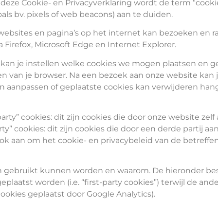
n deze Cookie- en Privacyverklaring wordt de term “cook
als bv. pixels of web beacons) aan te duiden.
bsites en pagina’s op het internet kan bezoeken en 
 Firefox, Microsoft Edge en Internet Explorer.
kan je instellen welke cookies we mogen plaatsen en ge
en van je browser. Na een bezoek aan onze website kan 
an aanpassen of geplaatste cookies kan verwijderen hang
t-party” cookies: dit zijn cookies die door onze website 
arty” cookies: dit zijn cookies die door een derde partij
 aan om het cookie- en privacybeleid van de betreffend
 en gebruikt kunnen worden en waarom. De hieronder be
plaatst worden (i.e. “first-party cookies”) terwijl de and
. cookies geplaatst door Google Analytics).