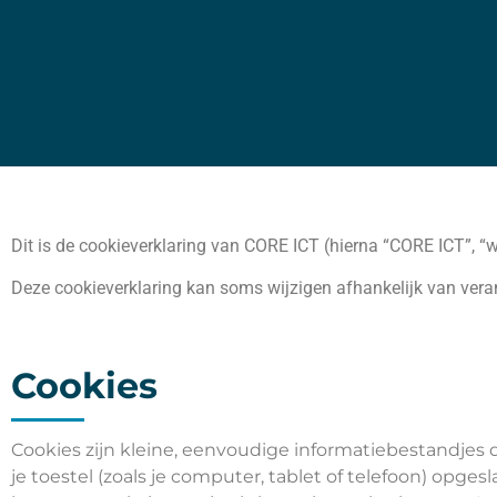
Dit is de cookieverklaring van CORE ICT (hierna “CORE ICT”, “
Deze cookieverklaring kan soms wijzigen afhankelijk van veran
Cookies
Cookies zijn kleine, eenvoudige informatiebestandjes
je toestel (zoals je computer, tablet of telefoon) opg