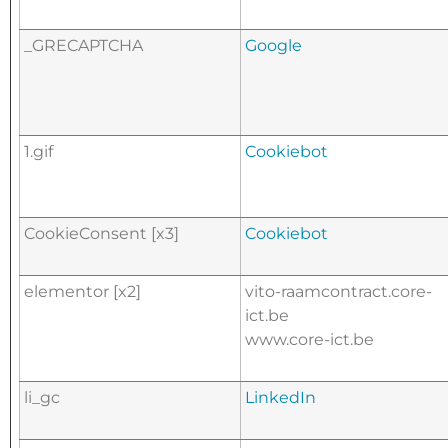
_GRECAPTCHA
Google
1.gif
Cookiebot
CookieConsent [x3]
Cookiebot
elementor [x2]
vito-raamcontract.core-
ict.be
www.core-ict.be
li_gc
LinkedIn