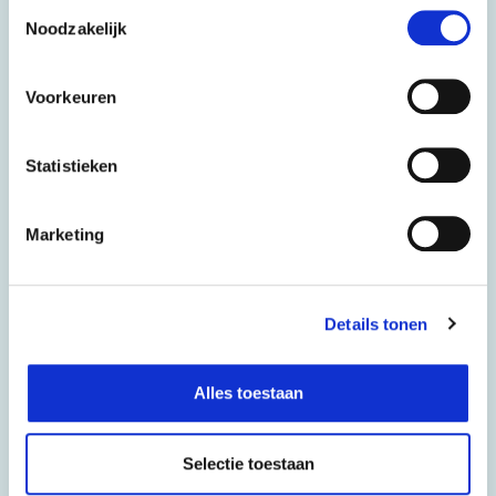
Toestemmingsselectie
Noodzakelijk
VITO ICT Infrastructuur 2023
Klanten
Voorkeuren
Partners
Statistieken
Keeping up
Over ons
Marketing
Vacatures
Contact
Details tonen
Alles toestaan
Selectie toestaan