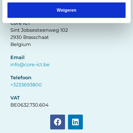
Weigeren
Core ICT
Sint Jobsesteenweg 102
2930 Brasschaat
Belgium
Email
info@core-ict.be
Telefoon
+3233693800
VAT
BE0632.730.604