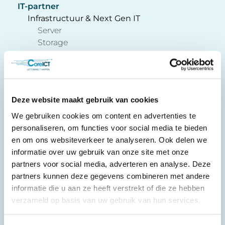
IT-partner
Infrastructuur & Next Gen IT
Server
Storage
Hyperconverged
Dataprotectie
Hybrid Cloud
Managed Operations
Deze website maakt gebruik van cookies
Algemeen
Eigen klantomgeving
We gebruiken cookies om content en advertenties te
Private cloud
personaliseren, om functies voor social media te bieden
Housing
en om ons websiteverkeer te analyseren. Ook delen we
Solutions
informatie over uw gebruik van onze site met onze
Kubernetes in a box
partners voor social media, adverteren en analyse. Deze
Remote Backup Target
partners kunnen deze gegevens combineren met andere
Veeam SureBackup
informatie die u aan ze heeft verstrekt of die ze hebben
Integrated Virtual Platform
verzameld op basis van uw gebruik van hun services.
Core ICT NV, powered by AXI